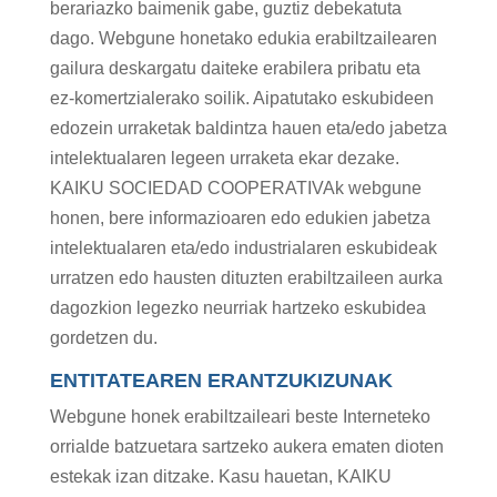
berariazko baimenik gabe, guztiz debekatuta
dago. Webgune honetako edukia erabiltzailearen
gailura deskargatu daiteke erabilera pribatu eta
ez-komertzialerako soilik. Aipatutako eskubideen
edozein urraketak baldintza hauen eta/edo jabetza
intelektualaren legeen urraketa ekar dezake.
KAIKU SOCIEDAD COOPERATIVAk webgune
honen, bere informazioaren edo edukien jabetza
intelektualaren eta/edo industrialaren eskubideak
urratzen edo hausten dituzten erabiltzaileen aurka
dagozkion legezko neurriak hartzeko eskubidea
gordetzen du.
ENTITATEAREN ERANTZUKIZUNAK
Webgune honek erabiltzaileari beste Interneteko
orrialde batzuetara sartzeko aukera ematen dioten
estekak izan ditzake. Kasu hauetan, KAIKU