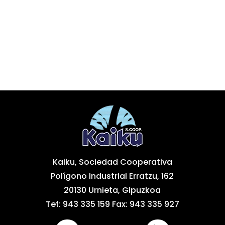
Kaiku, Sociedad Cooperativa
Polígono Industrial Erratzu, 162
20130 Urnieta, Gipuzkoa
Tef: 943 335 159 Fax: 943 335 927