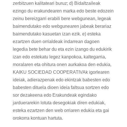
zerbitzuen kalitateari buruz; d) Bidaltzaileak
ezingo du erakundearen marka edo beste edozein
zeinu bereizgarri erabili bere webgunean, legeak
baimendutako edo webgunearen jabeak berariaz
baimendutako kasuetan izan ezik. e) esteka
ezartzen duen orrialdeak indarrean dagoen
legedia bete behar du eta ezin izango du edukirik
izan edo estekatu legez kanpokoa, kaltegarria,
moralaren eta ohitura onen aurkakoa den edukia,
KAIKU SOCIEDAD COOPERATIVAk igorlearen
ideiak, adierazpenak edo ekintzak babesten edo
babesten dituela dioen ideia faltsua sortzen edo
sor dezakeena edo Erakundeak egindako
jarduerarekin lotuta desegokiak diren edukiak,
esteka ezartzen den web orriaren edukia eta gai
orokorra kontuan hartuta.