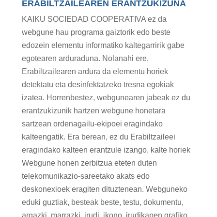
ERABILTZAILEAREN ERANTZUKIZUNA
KAIKU SOCIEDAD COOPERATIVA ez da
webgune hau programa gaiztorik edo beste
edozein elementu informatiko kaltegarririk gabe
egotearen arduraduna. Nolanahi ere,
Erabiltzailearen ardura da elementu horiek
detektatu eta desinfektatzeko tresna egokiak
izatea. Horrenbestez, webgunearen jabeak ez du
erantzukizunik hartzen webgune honetara
sartzean ordenagailu-ekipoei eragindako
kalteengatik. Era berean, ez du Erabiltzaileei
eragindako kalteen erantzule izango, kalte horiek
Webgune honen zerbitzua eteten duten
telekomunikazio-sareetako akats edo
deskonexioek eragiten dituztenean. Webguneko
eduki guztiak, besteak beste, testu, dokumentu,
argazki, marrazki, irudi, ikono, irudikapen grafiko,