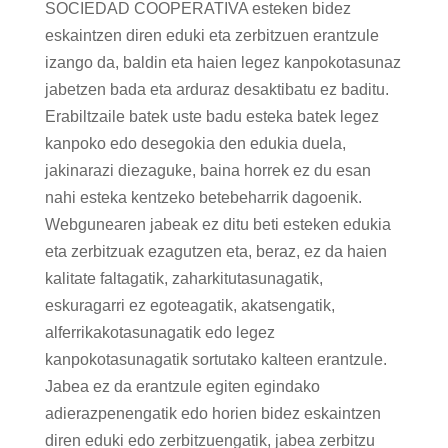
SOCIEDAD COOPERATIVA esteken bidez
eskaintzen diren eduki eta zerbitzuen erantzule
izango da, baldin eta haien legez kanpokotasunaz
jabetzen bada eta arduraz desaktibatu ez baditu.
Erabiltzaile batek uste badu esteka batek legez
kanpoko edo desegokia den edukia duela,
jakinarazi diezaguke, baina horrek ez du esan
nahi esteka kentzeko betebeharrik dagoenik.
Webgunearen jabeak ez ditu beti esteken edukia
eta zerbitzuak ezagutzen eta, beraz, ez da haien
kalitate faltagatik, zaharkitutasunagatik,
eskuragarri ez egoteagatik, akatsengatik,
alferrikakotasunagatik edo legez
kanpokotasunagatik sortutako kalteen erantzule.
Jabea ez da erantzule egiten egindako
adierazpenengatik edo horien bidez eskaintzen
diren eduki edo zerbitzuengatik, jabea zerbitzu