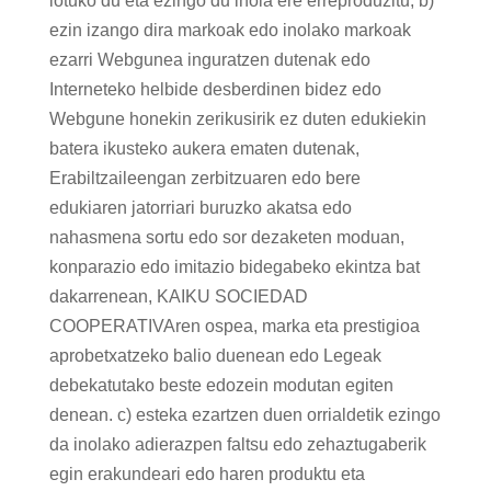
lotuko du eta ezingo du inola ere erreproduzitu; b)
ezin izango dira markoak edo inolako markoak
ezarri Webgunea inguratzen dutenak edo
Interneteko helbide desberdinen bidez edo
Webgune honekin zerikusirik ez duten edukiekin
batera ikusteko aukera ematen dutenak,
Erabiltzaileengan zerbitzuaren edo bere
edukiaren jatorriari buruzko akatsa edo
nahasmena sortu edo sor dezaketen moduan,
konparazio edo imitazio bidegabeko ekintza bat
dakarrenean, KAIKU SOCIEDAD
COOPERATIVAren ospea, marka eta prestigioa
aprobetxatzeko balio duenean edo Legeak
debekatutako beste edozein modutan egiten
denean. c) esteka ezartzen duen orrialdetik ezingo
da inolako adierazpen faltsu edo zehaztugaberik
egin erakundeari edo haren produktu eta