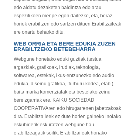
edo aldatu dezaketen baldintza edo arau
espezifikoen menpe egon daitezke, eta, beraz,
horiek erabiltzen edo sartzen dituen Erabiltzaileak
ere onartu beharko ditu.
WEB ORRIA ETA BERE EDUKIA ZUZEN
ERABILTZEKO BETEBEHARRA
Webgune honetako eduki guztiak (testua,
argazkiak, grafikoak, irudiak, teknologia,
softwarea, estekak, ikus-entzunezko edo audio
edukia, diseinu grafikoa, iturburu-kodea, etab.),
baita marka komertzialak eta bestelako zeinu
bereizgarriak ere, KAIKU SOCIEDAD
COOPERATIVAren edo hirugarrenen jabetzakoak
dira. Erabiltzaileek ez dute horien gaineko inolako
eskubiderik eskuratzen webgune hau
erabiltzeagatik soilik. Erabiltzaileak honako