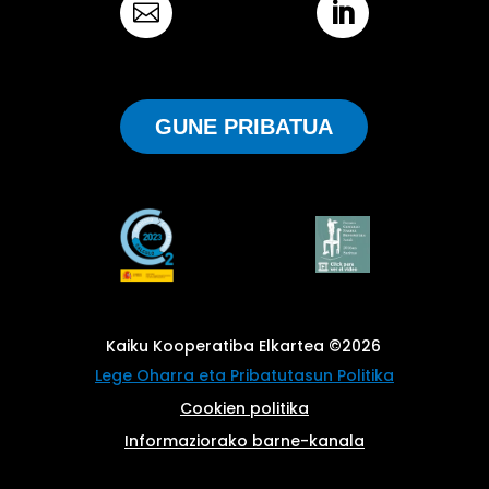


GUNE PRIBATUA
Kaiku Kooperatiba Elkartea ©2026
Lege Oharra eta Pribatutasun Politika
Cookien politika
Informaziorako barne-kanala