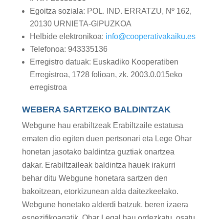
Egoitza soziala: POL. IND. ERRATZU, Nº 162,
20130 URNIETA-GIPUZKOA
Helbide elektronikoa:
info@cooperativakaiku.es
Telefonoa: 943335136
Erregistro datuak: Euskadiko Kooperatiben
Erregistroa, 1728 folioan, zk. 2003.0.015eko
erregistroa
WEBERA SARTZEKO BALDINTZAK
Webgune hau erabiltzeak Erabiltzaile estatusa
ematen dio egiten duen pertsonari eta Lege Ohar
honetan jasotako baldintza guztiak onartzea
dakar. Erabiltzaileak baldintza hauek irakurri
behar ditu Webgune honetara sartzen den
bakoitzean, etorkizunean alda daitezkeelako.
Webgune honetako alderdi batzuk, beren izaera
espezifikoagatik, Ohar Legal hau ordezkatu, osatu