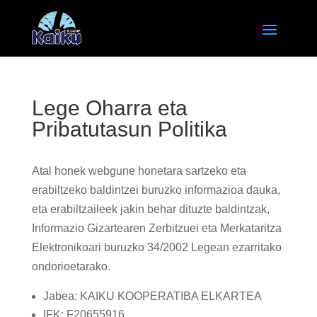
Lege Oharra eta
Pribatutasun Politika
Atal honek webgune honetara sartzeko eta
erabiltzeko baldintzei buruzko informazioa dauka,
eta erabiltzaileek jakin behar dituzte baldintzak,
Informazio Gizartearen Zerbitzuei eta Merkataritza
Elektronikoari buruzko 34/2002 Legean ezarritako
ondorioetarako.
Jabea: KAIKU KOOPERATIBA ELKARTEA
IFK: F20655916