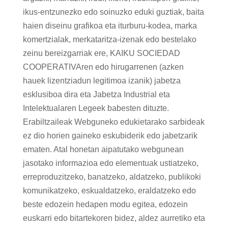
ikus-entzunezko edo soinuzko eduki guztiak, baita
haien diseinu grafikoa eta iturburu-kodea, marka
komertzialak, merkataritza-izenak edo bestelako
zeinu bereizgarriak ere, KAIKU SOCIEDAD
COOPERATIVAren edo hirugarrenen (azken
hauek lizentziadun legitimoa izanik) jabetza
esklusiboa dira eta Jabetza Industrial eta
Intelektualaren Legeek babesten dituzte.
Erabiltzaileak Webguneko edukietarako sarbideak
ez dio horien gaineko eskubiderik edo jabetzarik
ematen. Atal honetan aipatutako webgunean
jasotako informazioa edo elementuak ustiatzeko,
erreproduzitzeko, banatzeko, aldatzeko, publikoki
komunikatzeko, eskualdatzeko, eraldatzeko edo
beste edozein hedapen modu egitea, edozein
euskarri edo bitartekoren bidez, aldez aurretiko eta