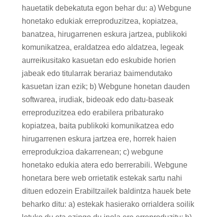
hauetatik debekatuta egon behar du: a) Webgune
honetako edukiak erreproduzitzea, kopiatzea,
banatzea, hirugarrenen eskura jartzea, publikoki
komunikatzea, eraldatzea edo aldatzea, legeak
aurreikusitako kasuetan edo eskubide horien
jabeak edo titularrak berariaz baimendutako
kasuetan izan ezik; b) Webgune honetan dauden
softwarea, irudiak, bideoak edo datu-baseak
erreproduzitzea edo erabilera pribaturako
kopiatzea, baita publikoki komunikatzea edo
hirugarrenen eskura jartzea ere, horrek haien
erreprodukzioa dakarrenean; c) webgune
honetako edukia atera edo berrerabili. Webgune
honetara bere web orrietatik estekak sartu nahi
dituen edozein Erabiltzailek baldintza hauek bete
beharko ditu: a) estekak hasierako orrialdera soilik