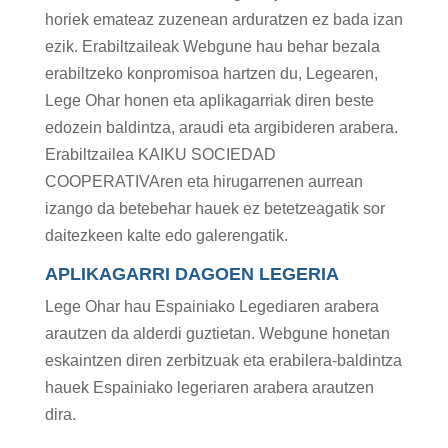
horiek emateaz zuzenean arduratzen ez bada izan
ezik. Erabiltzaileak Webgune hau behar bezala
erabiltzeko konpromisoa hartzen du, Legearen,
Lege Ohar honen eta aplikagarriak diren beste
edozein baldintza, araudi eta argibideren arabera.
Erabiltzailea KAIKU SOCIEDAD
COOPERATIVAren eta hirugarrenen aurrean
izango da betebehar hauek ez betetzeagatik sor
daitezkeen kalte edo galerengatik.
APLIKAGARRI DAGOEN LEGERIA
Lege Ohar hau Espainiako Legediaren arabera
arautzen da alderdi guztietan. Webgune honetan
eskaintzen diren zerbitzuak eta erabilera-baldintza
hauek Espainiako legeriaren arabera arautzen
dira.